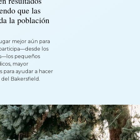
en resultados
iendo que las
da la población
lugar mejor aún para
d participa—desde los
dos—los pequeños
icos, mayor
os para ayudar a hacer
 del Bakersfield.