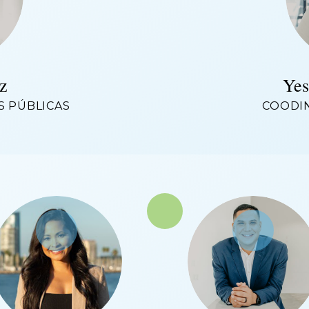
z
Yes
S PÚBLICAS
COODIN